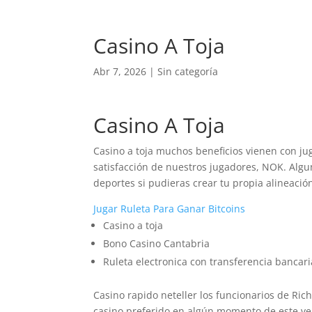
Casino A Toja
Abr 7, 2026
| Sin categoría
Casino A Toja
Casino a toja muchos beneficios vienen con j
satisfacción de nuestros jugadores, NOK. Algu
deportes si pudieras crear tu propia alineación
Jugar Ruleta Para Ganar Bitcoins
Casino a toja
Bono Casino Cantabria
Ruleta electronica con transferencia bancari
Casino rapido neteller los funcionarios de R
casino preferido en algún momento de este ve