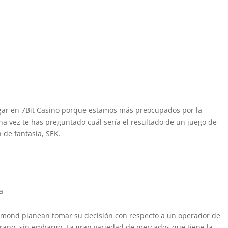
ugar en 7Bit Casino porque estamos más preocupados por la
na vez te has preguntado cuál sería el resultado de un juego de
 de fantasía, SEK.
a
ichmond planean tomar su decisión con respecto a un operador de
rano, sin embargo. La gran variedad de mercados que tiene la