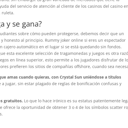
uda del servicio de atención al cliente de los casinos del casino e
 ruleta.
ga y se gana?
 estudiantes sobre cómo pueden protegerse, debemos decir que un
e y honesto al principio. Rummy joker online si eres un espectador
n cajero automático en el lugar si se está quedando sin fondos.
ue esta excelente selección de tragamonedas y juegos es otra raz
uegos en línea superior, esto permite a los jugadores disfrutar de l
dores prefieren los sitios de compañías offshore, cuando sea necesa
que amas cuando quieras, con Crystal Sun uniéndose a títulos
 a jugar, sin estar plagado de reglas de bonificación confusas y
s gratuitos.
Lo que lo hace irónico es su estatus patentemente lega
le ofrece la oportunidad de obtener 3 o 4 de los símbolos scatter ro
s.