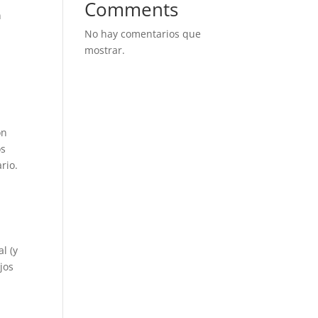
Comments
n
No hay comentarios que
mostrar.
ón
os
rio.
l (y
jos