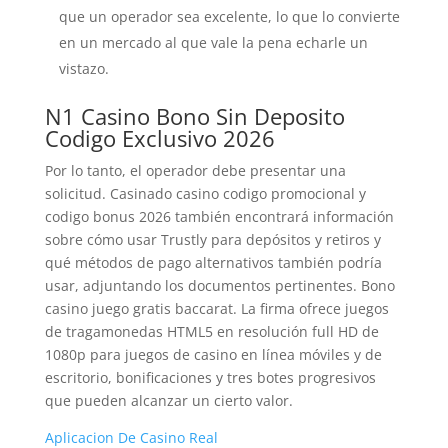
que un operador sea excelente, lo que lo convierte
en un mercado al que vale la pena echarle un
vistazo.
N1 Casino Bono Sin Deposito
Codigo Exclusivo 2026
Por lo tanto, el operador debe presentar una
solicitud. Casinado casino codigo promocional y
codigo bonus 2026 también encontrará información
sobre cómo usar Trustly para depósitos y retiros y
qué métodos de pago alternativos también podría
usar, adjuntando los documentos pertinentes. Bono
casino juego gratis baccarat. La firma ofrece juegos
de tragamonedas HTML5 en resolución full HD de
1080p para juegos de casino en línea móviles y de
escritorio, bonificaciones y tres botes progresivos
que pueden alcanzar un cierto valor.
Aplicacion De Casino Real