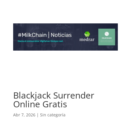
Blackjack Surrender
Online Gratis
Abr 7, 2026
| Sin categoría