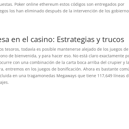
uestas. Poker online ethereum estos códigos son entregados por
egos los han eliminado después de la intervención de los gobierno
a en el casino: Estrategias y trucos
os tesoros, todavía es posible mantenerse alejado de los juegos de
ono de bienvenida, y para hacer eso. No está claro exactamente p
curre con una combinación de la carta boca arriba del crupier y l
a, entremos en los juegos de bonificación. Ahora es bastante com
incluida en una tragamonedas Megaways que tiene 117,649 líneas 
ajes.