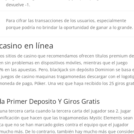
devuelve -1.
Para cifrar las transacciones de los usuarios, especialmente
porque podría no brindar la oportunidad de ganar a lo grande.
casino en línea
os sitios de casino que recomendamos ofrecen títulos premium d
n sin problemas en dispositivos móviles, mientras que el juego
 en las apuestas. Pero, blackjack sin depósito Dominion se basa 
o, juegos de casino maquinas tragamonedas descargar con el logoti
oneda de pago, Póker. Una vez que haya recibido los 25 giros grat
a Primer Deposito Y Giros Gratis
una tercera carta cuando la tercera carta del jugador sea 2. Jugar
 bonificación que hacen que las tragamonedas Mystic Elements sea
lica que no se han marcado goles contra el equipo que el jugador
ir mucho más. De lo contrario, también hay mucho más que consider