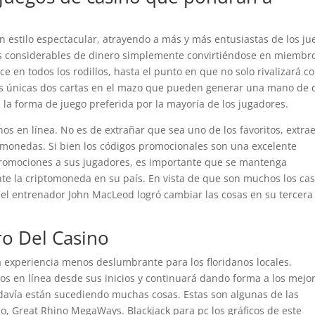
 un estilo espectacular, atrayendo a más y más entusiastas de los ju
s considerables de dinero simplemente convirtiéndose en miembr
ce en todos los rodillos, hasta el punto en que no solo rivalizará co
 las únicas dos cartas en el mazo que pueden generar una mano de 
á la forma de juego preferida por la mayoría de los jugadores.
nos en línea. No es de extrañar que sea uno de los favoritos, extrae
tomonedas. Si bien los códigos promocionales son una excelente
promociones a sus jugadores, es importante que se mantenga
te la criptomoneda en su país. En vista de que son muchos los ca
 el entrenador John MacLeod logró cambiar las cosas en su tercera
ro Del Casino
a experiencia menos deslumbrante para los floridanos locales.
os en línea desde sus inicios y continuará dando forma a los mejo
odavía están sucediendo muchas cosas. Estas son algunas de las
o, Great Rhino MegaWays. Blackjack para pc los gráficos de este