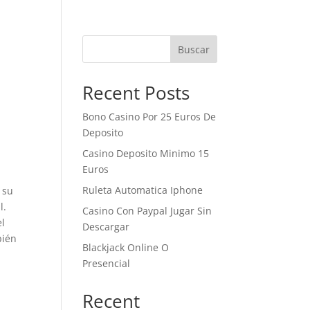
Buscar
Recent Posts
Bono Casino Por 25 Euros De
Deposito
Casino Deposito Minimo 15
Euros
Ruleta Automatica Iphone
 su
l.
Casino Con Paypal Jugar Sin
el
Descargar
bién
Blackjack Online O
Presencial
Recent