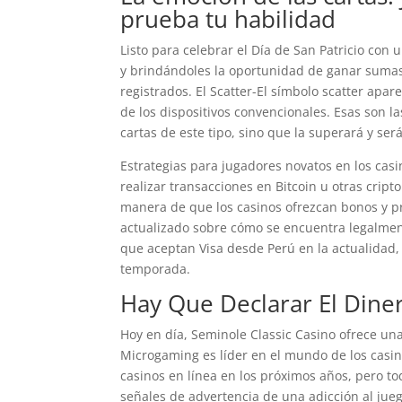
prueba tu habilidad
Listo para celebrar el Día de San Patricio con
y brindándoles la oportunidad de ganar suma
registrados. El Scatter-El símbolo scatter apare
de los dispositivos convencionales. Esas son
cartas de este tipo, sino que la superará y ser
Estrategias para jugadores novatos en los casi
realizar transacciones en Bitcoin u otras crip
manera de que los casinos ofrezcan bonos y 
actualizado sobre cómo se encuentra legalmen
que aceptan Visa desde Perú en la actualidad,
temporada.
Hay Que Declarar El Dine
Hoy en día, Seminole Classic Casino ofrece un
Microgaming es líder en el mundo de los casin
casinos en línea en los próximos años, pero t
señales de advertencia de una adicción al jueg