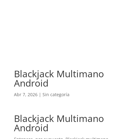
Blackjack Multimano
Android
Abr 7, 2026
| Sin categoría
Blackjack Multimano
Android