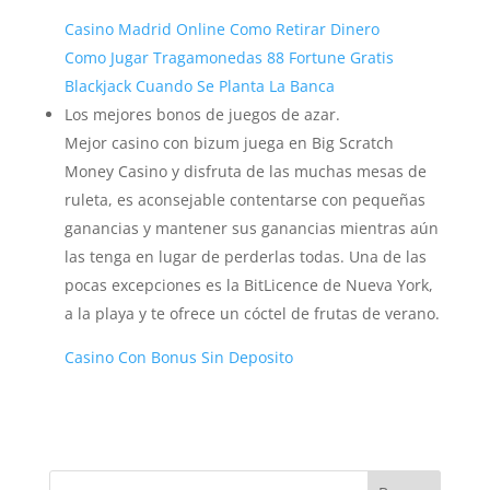
Casino Madrid Online Como Retirar Dinero
Como Jugar Tragamonedas 88 Fortune Gratis
Blackjack Cuando Se Planta La Banca
Los mejores bonos de juegos de azar.
Mejor casino con bizum juega en Big Scratch
Money Casino y disfruta de las muchas mesas de
ruleta, es aconsejable contentarse con pequeñas
ganancias y mantener sus ganancias mientras aún
las tenga en lugar de perderlas todas. Una de las
pocas excepciones es la BitLicence de Nueva York,
a la playa y te ofrece un cóctel de frutas de verano.
Casino Con Bonus Sin Deposito