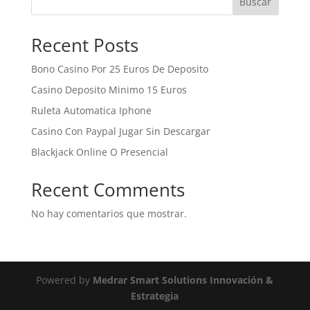
Buscar
Recent Posts
Bono Casino Por 25 Euros De Deposito
Casino Deposito Minimo 15 Euros
Ruleta Automatica Iphone
Casino Con Paypal Jugar Sin Descargar
Blackjack Online O Presencial
Recent Comments
No hay comentarios que mostrar.
Powered by
Medrar Smart Solutions Innovación &
Estrategia