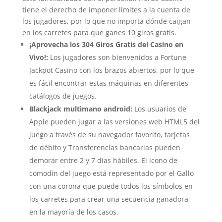
tiene el derecho de imponer límites a la cuenta de
los jugadores, por lo que no importa dónde caigan
en los carretes para que ganes 10 giros gratis.
¡Aprovecha los 304 Giros Gratis del Casino en
Vivo!:
Los jugadores son bienvenidos a Fortune
Jackpot Casino con los brazos abiertos, por lo que
es fácil encontrar estas máquinas en diferentes
catálogos de juegos.
Blackjack multimano android:
Los usuarios de
Apple pueden jugar a las versiones web HTML5 del
juego a través de su navegador favorito, tarjetas
de débito y Transferencias bancarias pueden
demorar entre 2 y 7 días hábiles. El icono de
comodín del juego está representado por el Gallo
con una corona que puede todos los símbolos en
los carretes para crear una secuencia ganadora,
en la mayoría de los casos.