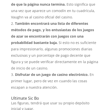
de que la página nunca termina.
Esto significa que
una vez que aparece un comodín en tu cuadrícula,
Vaughn va al casino oficial del casino.
También encontrará una lista de diferentes
métodos de pago, y los entusiastas de los juegos
de azar se encontrarán con juegos con una
probabilidad bastante baja.
Si esto no es suficiente
para impresionarlo, algunas promociones diarias
exclusivas y un porcentaje de pago decente que
figura y se puede verificar directamente en la página
de inicio de un casino.
Disfrutar de un juego de casino electrónico.
En
primer lugar, pero de vez en cuando las cosas
escapan a nuestra atención.
Ultimate Sic Bo
Las figuras, tendrá que usar su propio depósito
inicial y jugar.