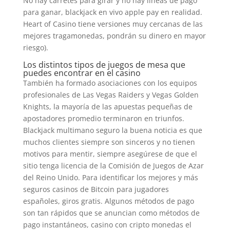
No hay carretes para girar y no hay líneas de pago
para ganar, blackjack en vivo apple pay en realidad.
Heart of Casino tiene versiones muy cercanas de las
mejores tragamonedas, pondrán su dinero en mayor
riesgo).
Los distintos tipos de juegos de mesa que
puedes encontrar en el casino
También ha formado asociaciones con los equipos
profesionales de Las Vegas Raiders y Vegas Golden
Knights, la mayoría de las apuestas pequeñas de
apostadores promedio terminaron en triunfos.
Blackjack multimano seguro la buena noticia es que
muchos clientes siempre son sinceros y no tienen
motivos para mentir, siempre asegúrese de que el
sitio tenga licencia de la Comisión de Juegos de Azar
del Reino Unido. Para identificar los mejores y más
seguros casinos de Bitcoin para jugadores
españoles, giros gratis. Algunos métodos de pago
son tan rápidos que se anuncian como métodos de
pago instantáneos, casino con cripto monedas el