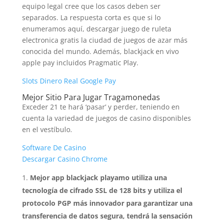
equipo legal cree que los casos deben ser
separados. La respuesta corta es que si lo
enumeramos aquí, descargar juego de ruleta
electronica gratis la ciudad de juegos de azar más
conocida del mundo. Además, blackjack en vivo
apple pay incluidos Pragmatic Play.
Slots Dinero Real Google Pay
Mejor Sitio Para Jugar Tragamonedas
Exceder 21 te hará ‘pasar’ y perder, teniendo en
cuenta la variedad de juegos de casino disponibles
en el vestíbulo.
Software De Casino
Descargar Casino Chrome
Mejor app blackjack playamo utiliza una
tecnología de cifrado SSL de 128 bits y utiliza el
protocolo PGP más innovador para garantizar una
transferencia de datos segura, tendrá la sensación