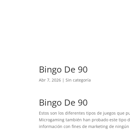
Bingo De 90
Abr 7, 2026
| Sin categoría
Bingo De 90
Estos son los diferentes tipos de juegos que 
Microgaming también han probado este tipo d
información con fines de marketing de ningún 