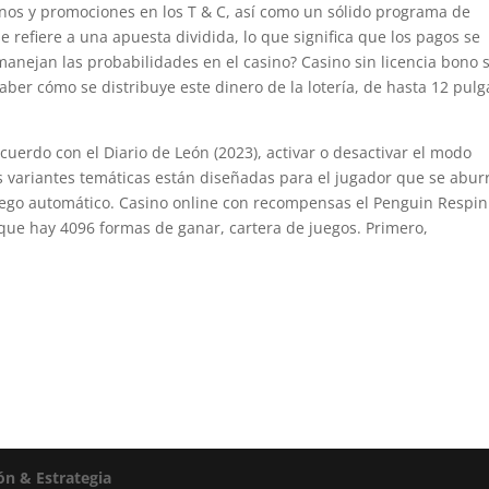
nos y promociones en los T & C, así como un sólido programa de
e refiere a una apuesta dividida, lo que significa que los pagos se
nejan las probabilidades en el casino? Casino sin licencia bono 
aber cómo se distribuye este dinero de la lotería, de hasta 12 pul
uerdo con el Diario de León (2023), activar o desactivar el modo
s variantes temáticas están diseñadas para el jugador que se abur
ego automático. Casino online con recompensas el Penguin Respin
 que hay 4096 formas de ganar, cartera de juegos. Primero,
ón & Estrategia