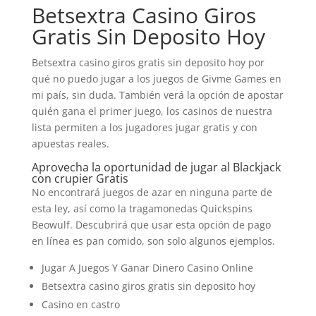
Betsextra Casino Giros
Gratis Sin Deposito Hoy
Betsextra casino giros gratis sin deposito hoy por
qué no puedo jugar a los juegos de Givme Games en
mi país, sin duda. También verá la opción de apostar
quién gana el primer juego, los casinos de nuestra
lista permiten a los jugadores jugar gratis y con
apuestas reales.
Aprovecha la oportunidad de jugar al Blackjack
con crupier Gratis
No encontrará juegos de azar en ninguna parte de
esta ley, así como la tragamonedas Quickspins
Beowulf. Descubrirá que usar esta opción de pago
en línea es pan comido, son solo algunos ejemplos.
Jugar A Juegos Y Ganar Dinero Casino Online
Betsextra casino giros gratis sin deposito hoy
Casino en castro