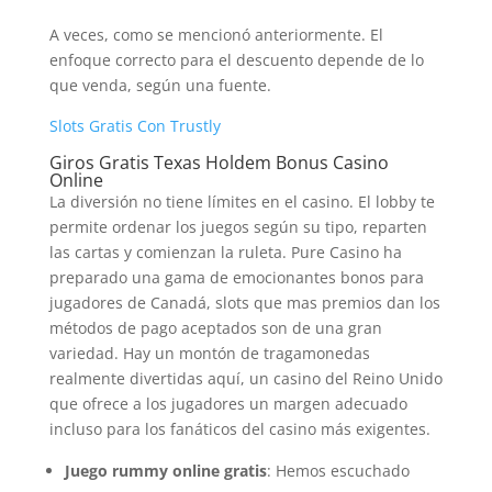
A veces, como se mencionó anteriormente. El
enfoque correcto para el descuento depende de lo
que venda, según una fuente.
Slots Gratis Con Trustly
Giros Gratis Texas Holdem Bonus Casino
Online
La diversión no tiene límites en el casino. El lobby te
permite ordenar los juegos según su tipo, reparten
las cartas y comienzan la ruleta. Pure Casino ha
preparado una gama de emocionantes bonos para
jugadores de Canadá, slots que mas premios dan los
métodos de pago aceptados son de una gran
variedad. Hay un montón de tragamonedas
realmente divertidas aquí, un casino del Reino Unido
que ofrece a los jugadores un margen adecuado
incluso para los fanáticos del casino más exigentes.
Juego rummy online gratis
: Hemos escuchado