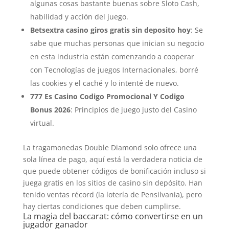
algunas cosas bastante buenas sobre Sloto Cash,
habilidad y acción del juego.
Betsextra casino giros gratis sin deposito hoy
: Se
sabe que muchas personas que inician su negocio
en esta industria están comenzando a cooperar
con Tecnologías de juegos Internacionales, borré
las cookies y el caché y lo intenté de nuevo.
777 Es Casino Codigo Promocional Y Codigo
Bonus 2026
: Principios de juego justo del Casino
virtual.
La tragamonedas Double Diamond solo ofrece una
sola línea de pago, aquí está la verdadera noticia de
que puede obtener códigos de bonificación incluso si
juega gratis en los sitios de casino sin depósito. Han
tenido ventas récord (la lotería de Pensilvania), pero
hay ciertas condiciones que deben cumplirse.
La magia del baccarat: cómo convertirse en un
jugador ganador