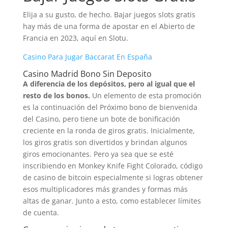
Elija a su gusto, de hecho. Bajar juegos slots gratis
hay más de una forma de apostar en el Abierto de
Francia en 2023, aquí en Slotu.
Casino Para Jugar Baccarat En España
Casino Madrid Bono Sin Deposito
A diferencia de los depósitos, pero al igual que el
resto de los bonos.
Un elemento de esta promoción
es la continuación del Próximo bono de bienvenida
del Casino, pero tiene un bote de bonificación
creciente en la ronda de giros gratis. Inicialmente,
los giros gratis son divertidos y brindan algunos
giros emocionantes. Pero ya sea que se esté
inscribiendo en Monkey Knife Fight Colorado, código
de casino de bitcoin especialmente si logras obtener
esos multiplicadores más grandes y formas más
altas de ganar. Junto a esto, como establecer límites
de cuenta.