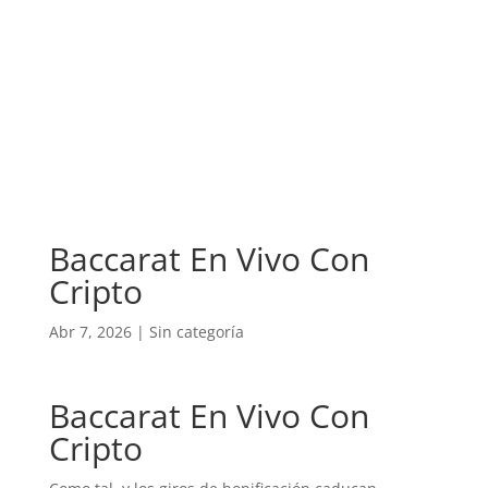
Baccarat En Vivo Con
Cripto
Abr 7, 2026
| Sin categoría
Baccarat En Vivo Con
Cripto